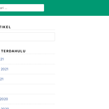
CARI
UNTUK:
TIKEL
L TERDAHULU
021
 2021
021
 2020
 2020