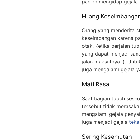
pasien mengidap gejala 
Hilang Keseimbanga
Orang yang menderita s
keseimbangan karena pa
otak. Ketika berjalan t
yang dapat menjadi sand
jalan maksutnya :). Unt
juga mengalami gejala 
Mati Rasa
Saat bagian tubuh sese
tersebut tidak merasaka
mengalami gejala penyaki
juga menjadi gejala
teka
Sering Kesemutan