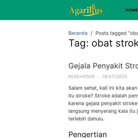
Langsung
HOME
ke
konten
Beranda
Posts tagged “oba
Tag:
obat stro
Gejala Penyakit Str
KESEHATAN
·
18/07/2020
Salam sehat, kali ini kita ak
itu stroke? Stroke adalah pen
karena gejala penyakit stroke
langsung menyerang kala itu j
terlebih dahulu.
Pengertian