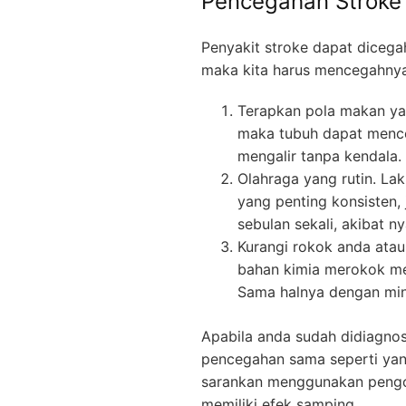
Pencegahan Stroke
Penyakit stroke dapat dicega
maka kita harus mencegahnya 
Terapkan pola makan ya
maka tubuh dapat mence
mengalir tanpa kendala.
Olahraga yang rutin. Lak
yang penting konsisten,
sebulan sekali, akibat n
Kurangi rokok anda ata
bahan kimia merokok men
Sama halnya dengan min
Apabila anda sudah didiagnos
pencegahan sama seperti yan
sarankan menggunakan pengob
memiliki efek samping.