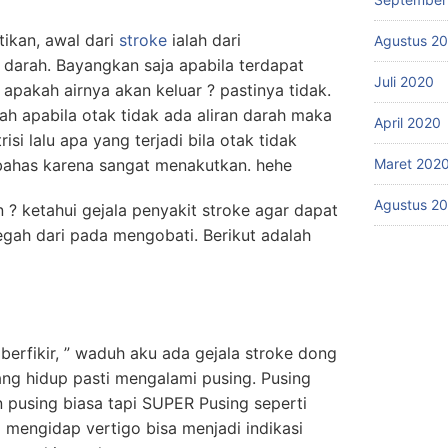
ikan, awal dari
stroke
ialah dari
Agustus 2
arah. Bayangkan saja apabila terdapat
Juli 2020
 apakah airnya akan keluar ? pastinya tidak.
h apabila otak tidak ada aliran darah maka
April 2020
si lalu apa yang terjadi bila otak tidak
 bahas karena sangat menakutkan. hehe
Maret 202
Agustus 2
 ? ketahui gejala penyakit stroke agar dapat
egah dari pada mengobati. Berikut adalah
berfikir, ” waduh aku ada gejala stroke dong
ng hidup pasti mengalami pusing. Pusing
pusing biasa tapi SUPER Pusing seperti
g mengidap vertigo bisa menjadi indikasi