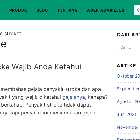
PRODUK
BLOG
TENTANG
AGEN AGARILLUS
t stroke”
CARI AR
ke
Cari
untuk:
oke Wajib Anda Ketahui
ARTIKE
Oktober 2
an membahas gejala penyakit stroke dan apa
September
yakit yang wajib diketahui
gejalanya
, kenapa?
Agustus 2
 bertahap. Penyakit stroke tidak dapat
uga tapi penyakit ini menimbulkan gejala
Juni 2021
November
September