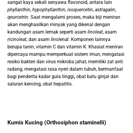
sangat kaya sekali senyawa flavonoid, antara lain
phyllanthin
,
hypophyllanthin
,
isoquercetin
,
astragalin
,
qeurcetrin
. Saat mengalami proses, maka biji meniran
akan menghasilkan minyak yang dikenal dengan
kandungan asam lemak seperti asam
linoleat
, asam
ricinoleat
, dan asam
linolenat
. Komponen lainnya
berupa tanin, vitamin C dan vitamin K. Khasiat meniran
dipercaya mampu memperkuat sistem imun, mengatasi
resiko bakteri dan virus mikroba jahat, memiliki zat anti
radang, mengatasi rasa nyeri dalam tubuh, bermanfaat
bagi penderita kadar gula tinggi
,
obat batu ginjal dan
saluran kencing, obat hepatitis.
Kumis Kucing (Orthosiphon staminelli)