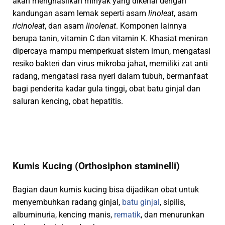
akan menghasilkan minyak yang dikenal dengan
kandungan asam lemak seperti asam
linoleat
, asam
ricinoleat
, dan asam
linolenat
. Komponen lainnya
berupa tanin, vitamin C dan vitamin K. Khasiat meniran
dipercaya mampu memperkuat sistem imun, mengatasi
resiko bakteri dan virus mikroba jahat, memiliki zat anti
radang, mengatasi rasa nyeri dalam tubuh, bermanfaat
bagi penderita kadar gula tinggi
,
obat batu ginjal dan
saluran kencing, obat hepatitis.
Kumis Kucing (Orthosiphon staminelli)
Bagian daun kumis kucing bisa dijadikan obat untuk
menyembuhkan radang ginjal,
batu ginjal
, sipilis,
albuminuria, kencing manis,
rematik
, dan menurunkan