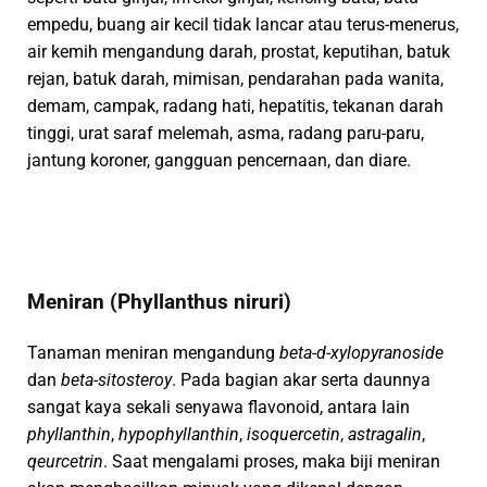
empedu, buang air kecil tidak lancar atau terus-menerus,
air kemih mengandung darah, prostat, keputihan, batuk
rejan, batuk darah, mimisan, pendarahan pada wanita,
demam, campak, radang hati, hepatitis, tekanan darah
tinggi, urat saraf melemah, asma, radang paru-paru,
jantung koroner, gangguan pencernaan, dan diare.
Meniran (Phyllanthus niruri)
Tanaman meniran mengandung
beta-d-xylopyranoside
dan
beta-sitosteroy
. Pada bagian akar serta daunnya
sangat kaya sekali senyawa flavonoid, antara lain
phyllanthin
,
hypophyllanthin
,
isoquercetin
,
astragalin
,
qeurcetrin
. Saat mengalami proses, maka biji meniran