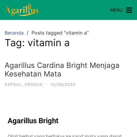
MENU
Beranda
Posts tagged “vitamin a”
Tag:
vitamin a
Agarillus Cardina Bright Menjaga
Kesehatan Mata
KAPSUL
,
PRODUK
·
10/09/2020
Agarillus Bright
Obat herbal yang berfokus ke saraf mata yang dapat