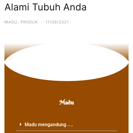
Alami Tubuh Anda
MADU
,
PRODUK
·
17/09/2021
Madu
Madu mengandung ....